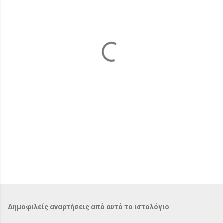
ι
α
Δημοφιλείς αναρτήσεις από αυτό το ιστολόγιο