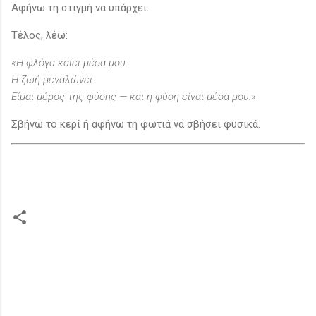
Αφήνω τη στιγμή να υπάρχει.
Τέλος, λέω:
«Η φλόγα καίει μέσα μου.
Η ζωή μεγαλώνει.
Είμαι μέρος της φύσης — και η φύση είναι μέσα μου.»
Σβήνω το κερί ή αφήνω τη φωτιά να σβήσει φυσικά.
Σ
χ
ό
λ